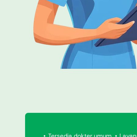
Tersedia dokter umum
Layana