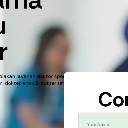
u
r
diakan layanan dokter spesialis
am, dokter anak & dokter umum 24 jam.
Co