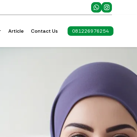
r
Article
Contact Us
081226976254