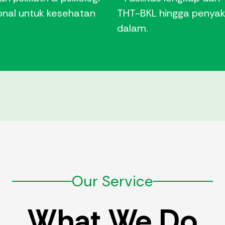
onal untuk kesehatan
THT-BKL hingga penyak
dalam.
Our Service
What We Do