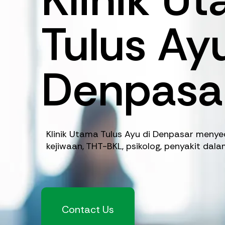
Tulus Ay
Denpasa
Klinik Utama Tulus Ayu di Denpasar menye
kejiwaan, THT-BKL, psikolog, penyakit dal
Contact Us